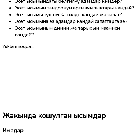
Эсет ысымындагы белгилүү адамдар кимдер?
Эсет ысымын тандоонун артыкчылыктары кандай?
Эсет ысымы түп нуска тилде кандай жазылат?
Эсет ысымына ээ адамдар кандай сапаттарга ээ?
Эсет ысымынын диний же тарыхый мааниси
кандай?
Yuklanmoqda...
Жакында кошулган ысымдар
Кыздар