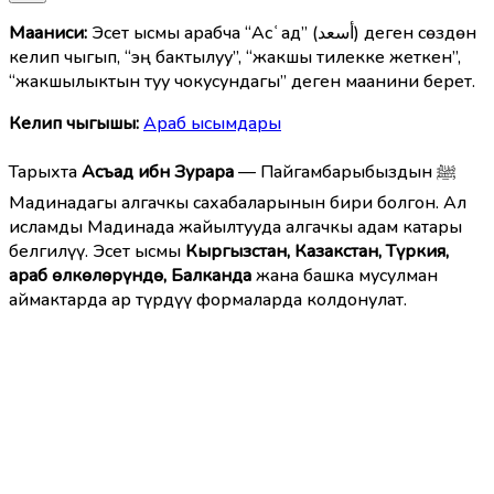
Мааниcи:
Эсет ысмы арабча “Асʿад” (أسعد) деген сөздөн
келип чыгып, “эң бактылуу”, “жакшы тилекке жеткен”,
“жакшылыктын туу чокусундагы” деген маанини берет.
Келип чыгышы:
Араб ысымдары
Тарыхта
Асъад ибн Зурара
— Пайгамбарыбыздын ﷺ
Мадинадагы алгачкы сахабаларынын бири болгон. Ал
исламды Мадинада жайылтууда алгачкы адам катары
белгилүү. Эсет ысмы
Кыргызстан, Казакстан, Түркия,
араб өлкөлөрүндө, Балканда
жана башка мусулман
аймактарда ар түрдүү формаларда колдонулат.