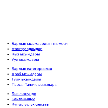
Бардык ысымдардын тизмеси
Атактуу адамдар
Кыз ысымдары
Уул ысымдары
Бардык категориялар
Араб ысымдары
Түрк ысымдары
Парсы-Тажик ысымдары
Биз жөнүндө
Байланышуу
Купуялуулук саясаты