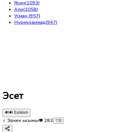
Ясин
(
1093
)
Али
(
1058
)
Усман
(
957
)
Нурмухаммад
(
947
)
Эсет
🔊
🔊 Eshitish
♂ Эркек ысымы
👁
283
🤍
0