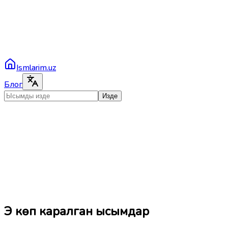
Ismlarim.uz
Блог
Изде
Эң көп каралган ысымдар