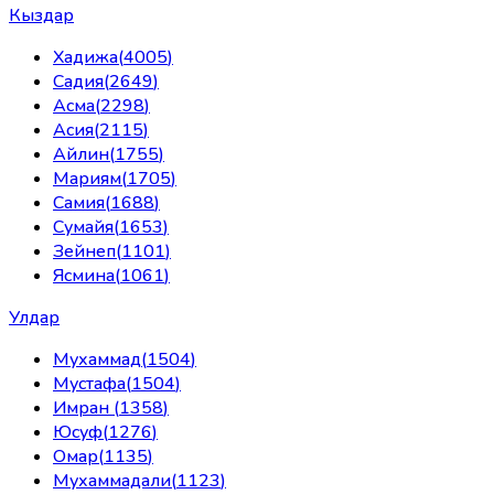
Кыздар
Хадижа
(
4005
)
Садия
(
2649
)
Асма
(
2298
)
Асия
(
2115
)
Айлин
(
1755
)
Мариям
(
1705
)
Самия
(
1688
)
Сумайя
(
1653
)
Зейнеп
(
1101
)
Ясмина
(
1061
)
Улдар
Мухаммад
(
1504
)
Мустафа
(
1504
)
Имран
(
1358
)
Юсуф
(
1276
)
Омар
(
1135
)
Мухаммадали
(
1123
)