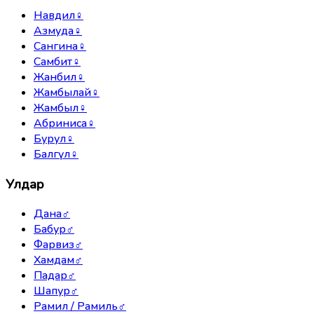
Навдил
♀
Азмуда
♀
Сангина
♀
Самбит
♀
Жанбил
♀
Жамбылай
♀
Жамбыл
♀
Абриниса
♀
Бурул
♀
Балгүл
♀
Улдар
Дана
♂
Бабур
♂
Фарвиз
♂
Хамдам
♂
Падар
♂
Шапур
♂
Рамил / Рамиль
♂