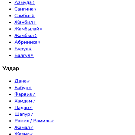
Азмуда
♀
Сангина
♀
Самбит
♀
Жанбил
♀
Жамбылай
♀
Жамбыл
♀
Абриниса
♀
Бурул
♀
Балгүл
♀
Улдар
Дана
♂
Бабур
♂
Фарвиз
♂
Хамдам
♂
Падар
♂
Шапур
♂
Рамил / Рамиль
♂
Жамал
♂
Жазил
♂