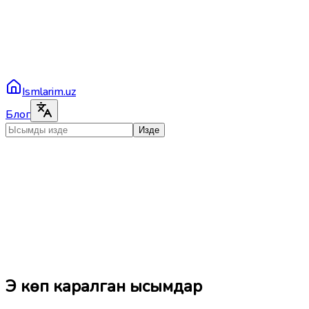
Ismlarim.uz
Блог
Изде
Эң көп каралган ысымдар