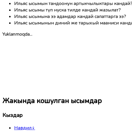
Ильяс ысымын тандоонун артыкчылыктары кандай
Ильяс ысымы түп нуска тилде кандай жазылат?
Ильяс ысымына ээ адамдар кандай сапаттарга ээ?
Ильяс ысымынын диний же тарыхый мааниси канд
Yuklanmoqda...
Жакында кошулган ысымдар
Кыздар
Навдил
♀