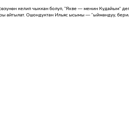
ры айтылат. Ошондуктан Ильяс ысымы — “ыймандуу, берил