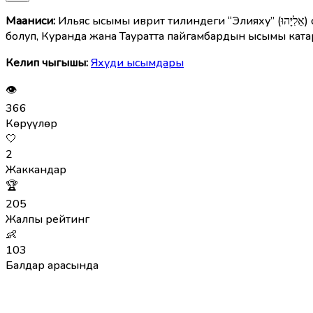
Мааниcи:
Ильяс ысымы иврит тилиндеги “Элияху” (אֵלִיָּהוּ) сөзүнөн келип чыккан болуп, “Яхве — менин Кудайым” деген маанини билдирет. Арабча формасы — Ильяс (إلياس)
болуп, Куранда жана Тауратта пайгамбардын ысымы ката
Келип чыгышы:
Яхуди ысымдары
👁
366
Көрүүлөр
🤍
2
Жаккандар
🏆
205
Жалпы рейтинг
👶
103
Балдар арасында