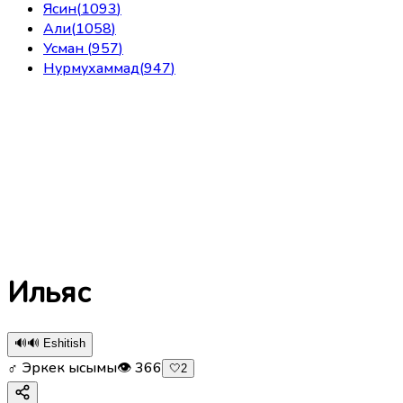
Ясин
(
1093
)
Али
(
1058
)
Усман
(
957
)
Нурмухаммад
(
947
)
Ильяс
🔊
🔊 Eshitish
♂ Эркек ысымы
👁
366
🤍
2