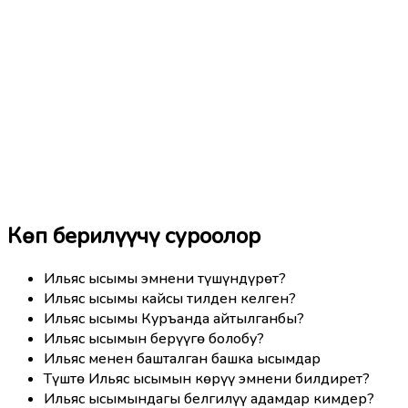
Көп берилүүчү суроолор
Ильяс ысымы эмнени түшүндүрөт?
Ильяс ысымы кайсы тилден келген?
Ильяс ысымы Куръанда айтылганбы?
Ильяс ысымын берүүгө болобу?
Ильяс менен башталган башка ысымдар
Түштө Ильяс ысымын көрүү эмнени билдирет?
Ильяс ысымындагы белгилүү адамдар кимдер?