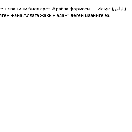
ген жана Аллага жакын адам” деген мааниге ээ.