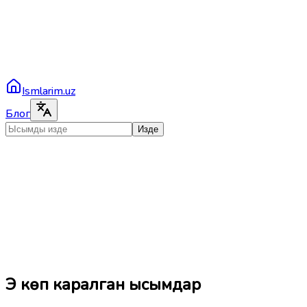
Ismlarim.uz
Блог
Изде
Эң көп каралган ысымдар