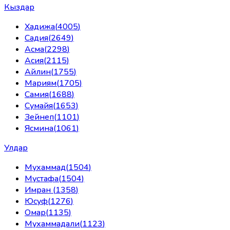
Кыздар
Хадижа
(
4005
)
Садия
(
2649
)
Асма
(
2298
)
Асия
(
2115
)
Айлин
(
1755
)
Мариям
(
1705
)
Самия
(
1688
)
Сумайя
(
1653
)
Зейнеп
(
1101
)
Ясмина
(
1061
)
Улдар
Мухаммад
(
1504
)
Мустафа
(
1504
)
Имран
(
1358
)
Юсуф
(
1276
)
Омар
(
1135
)
Мухаммадали
(
1123
)