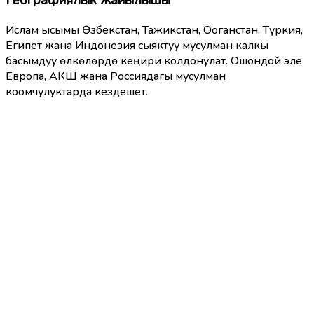
Ислам ысымы Өзбекстан, Тажикстан, Ооганстан, Түркия,
Египет жана Индонезия сыяктуу мусулман калкы
басымдуу өлкөлөрдө кеңири колдонулат. Ошондой эле
Европа, АКШ жана Россиядагы мусулман
коомчулуктарда кездешет.