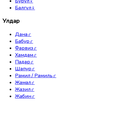
Бурул
♀
Балгүл
♀
Улдар
Дана
♂
Бабур
♂
Фарвиз
♂
Хамдам
♂
Падар
♂
Шапур
♂
Рамил / Рамиль
♂
Жамал
♂
Жазил
♂
Жабин
♂