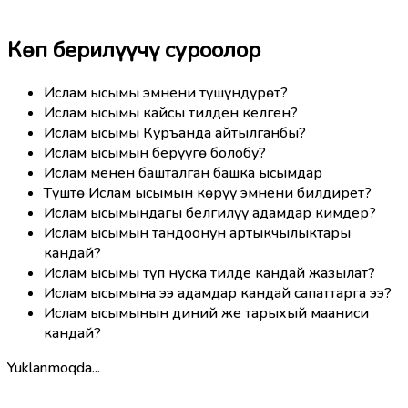
Көп берилүүчү суроолор
Ислам ысымы эмнени түшүндүрөт?
Ислам ысымы кайсы тилден келген?
Ислам ысымы Куръанда айтылганбы?
Ислам ысымын берүүгө болобу?
Ислам менен башталган башка ысымдар
Түштө Ислам ысымын көрүү эмнени билдирет?
Ислам ысымындагы белгилүү адамдар кимдер?
Ислам ысымын тандоонун артыкчылыктары
кандай?
Ислам ысымы түп нуска тилде кандай жазылат?
Ислам ысымына ээ адамдар кандай сапаттарга ээ?
Ислам ысымынын диний же тарыхый мааниси
кандай?
Yuklanmoqda...