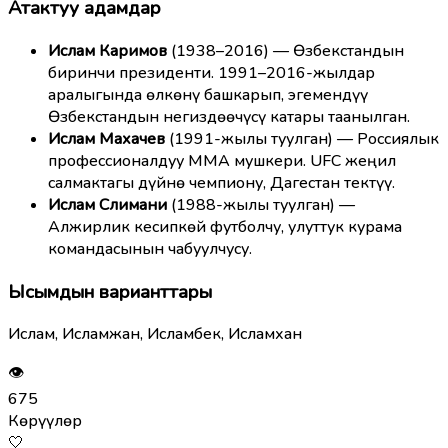
Атактуу адамдар
Ислам Каримов
(1938–2016) — Өзбекстандын
биринчи президенти. 1991–2016-жылдар
аралыгында өлкөнү башкарып, эгемендүү
Өзбекстандын негиздөөчүсү катары таанылган.
Ислам Махачев
(1991-жылы туулган) — Россиялык
профессионалдуу MMA мушкери. UFC жеңил
салмактагы дүйнө чемпиону, Дагестан тектүү.
Ислам Слимани
(1988-жылы туулган) —
Алжирлик кесипкөй футболчу, улуттук курама
командасынын чабуулчусу.
Ысымдын варианттары
Ислам, Исламжан, Исламбек, Исламхан
👁
675
Көрүүлөр
🤍