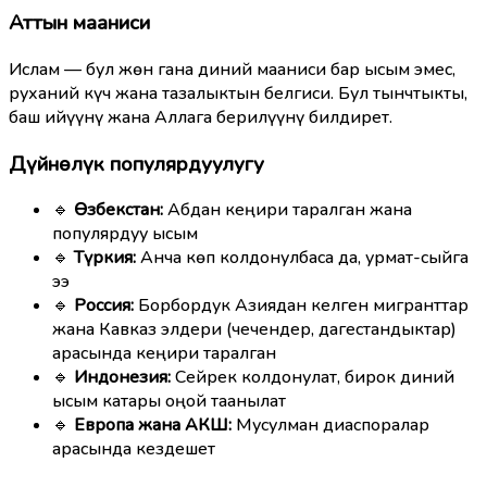
Аттын мааниси
Ислам — бул жөн гана диний мааниси бар ысым эмес,
руханий күч жана тазалыктын белгиси. Бул тынчтыкты,
баш ийүүнү жана Аллага берилүүнү билдирет.
Дүйнөлүк популярдуулугу
🔹
Өзбекстан:
Абдан кеңири таралган жана
популярдуу ысым
🔹
Түркия:
Анча көп колдонулбаса да, урмат-сыйга
ээ
🔹
Россия:
Борбордук Азиядан келген мигранттар
жана Кавказ элдери (чечендер, дагестандыктар)
арасында кеңири таралган
🔹
Индонезия:
Сейрек колдонулат, бирок диний
ысым катары оңой таанылат
🔹
Европа жана АКШ:
Мусулман диаспоралар
арасында кездешет