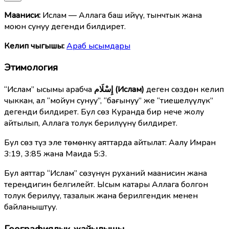
Мааниcи:
Ислам — Аллага баш ийүү, тынчтык жана
моюн сунуу дегенди билдирет.
Келип чыгышы:
Араб ысымдары
Этимология
“Ислам” ысымы арабча
إِسْلَام (Ислам)
деген сөздөн келип
чыккан, ал “мойун сунуу”, “бағынуу” же “тиешелүүлүк”
дегенди билдирет. Бул сөз Куранда бир нече жолу
айтылып, Аллага толук берилүүнү билдирет.
Бул сөз түз эле төмөнкү аяттарда айтылат: Аалу Имран
3:19, 3:85 жана Маида 5:3.
Бул аяттар “Ислам” сөзүнүн руханий маанисин жана
тереңдигин белгилейт. Ысым катары Аллага болгон
толук берилүү, тазалык жана берилгендик менен
байланыштуу.
Географиялык жайылышы