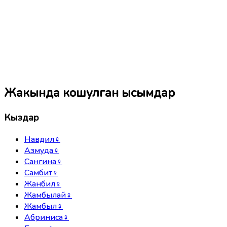
Жакында кошулган ысымдар
Кыздар
Навдил
♀
Азмуда
♀
Сангина
♀
Самбит
♀
Жанбил
♀
Жамбылай
♀
Жамбыл
♀
Абриниса
♀