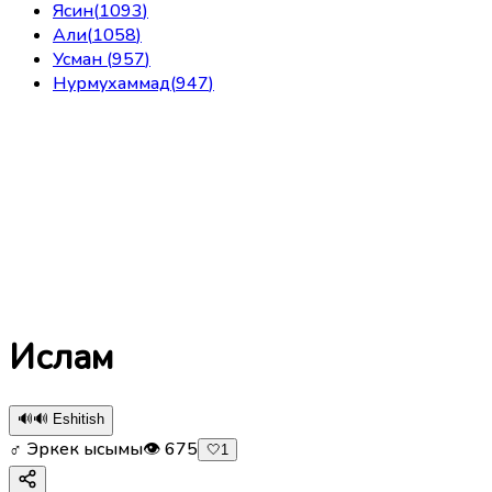
Ясин
(
1093
)
Али
(
1058
)
Усман
(
957
)
Нурмухаммад
(
947
)
Ислам
🔊
🔊 Eshitish
♂ Эркек ысымы
👁
675
🤍
1