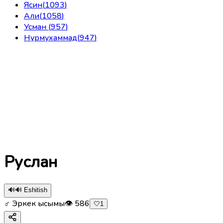
Ясин
(
1093
)
Али
(
1058
)
Усман
(
957
)
Нурмухаммад
(
947
)
Руслан
🔊
🔊 Eshitish
♂ Эркек ысымы
👁
586
🤍
1