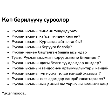
Көп берилүүчү суроолор
Руслан ысымы эмнени түшүндүрөт?
Руслан ысымы кайсы тилден келген?
Руслан ысымы Куръанда айтылганбы?
Руслан ысымын берүүгө болобу?
Руслан менен башталган башка ысымдар
Түштө Руслан ысымын көрүү эмнени билдирет?
Руслан ысымындагы белгилүү адамдар кимдер?
Руслан ысымын тандоонун артыкчылыктары канда
Руслан ысымы түп нуска тилде кандай жазылат?
Руслан ысымына ээ адамдар кандай сапаттарга ээ?
Руслан ысымынын диний же тарыхый мааниси кан
Yuklanmoqda...