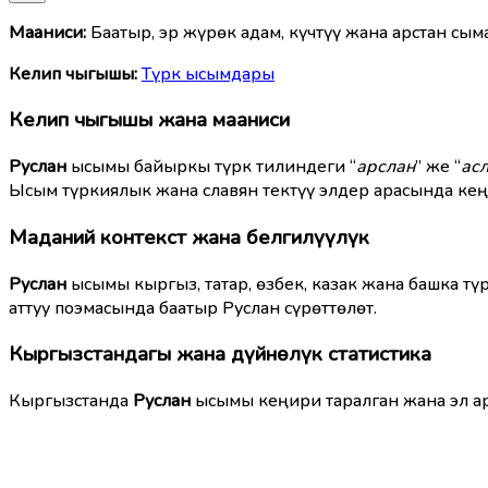
Мааниcи:
Баатыр, эр жүрөк адам, күчтүү жана арстан сым
Келип чыгышы:
Түрк ысымдары
Келип чыгышы жана мааниси
Руслан
ысымы байыркы түрк тилиндеги “
арслан
” же “
ас
Ысым түркиялык жана славян тектүү элдер арасында кең
Маданий контекст жана белгилүүлүк
Руслан
ысымы кыргыз, татар, өзбек, казак жана башка тү
аттуу поэмасында баатыр Руслан сүрөттөлөт.
Кыргызстандагы жана дүйнөлүк статистика
Кыргызстанда
Руслан
ысымы кеңири таралган жана эл а