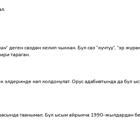
ал.
лан
” деген сөздөн келип чыккан. Бул сөз “күчтүү”, “эр жүр
ири тараган.
рк элдеринде көп колдонулат. Орус адабиятында да бул ыс
расында таанымал. Бул ысым айрыкча 1990-жылдардан бер