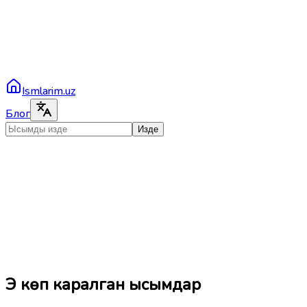
Ismlarim.uz
Блог
Изде
Эң көп каралган ысымдар