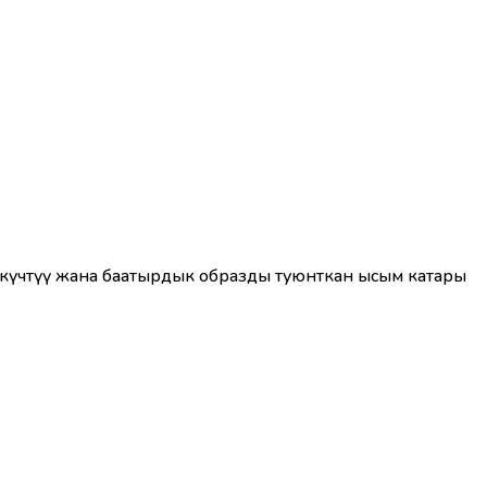
 күчтүү жана баатырдык образды туюнткан ысым катары