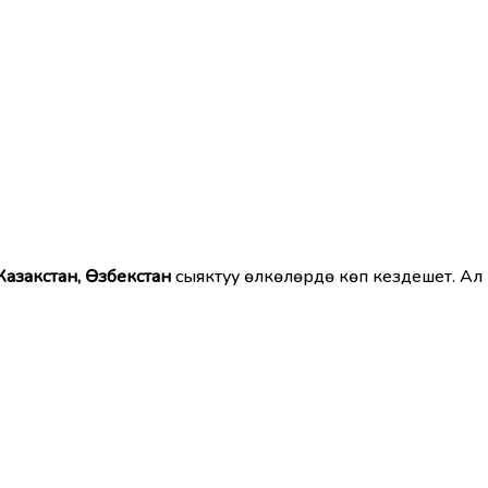
Казакстан, Өзбекстан
сыяктуу өлкөлөрдө көп кездешет. Ал