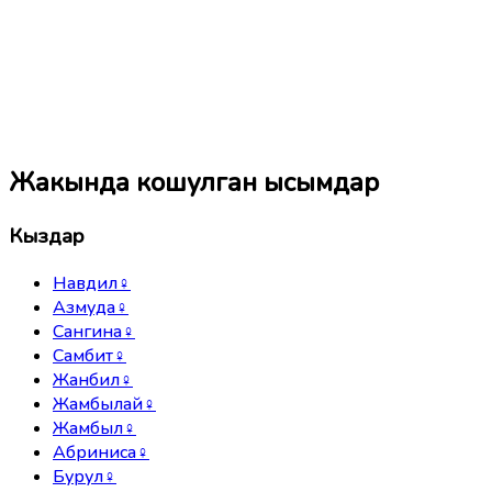
Жакында кошулган ысымдар
Кыздар
Навдил
♀
Азмуда
♀
Сангина
♀
Самбит
♀
Жанбил
♀
Жамбылай
♀
Жамбыл
♀
Абриниса
♀
Бурул
♀