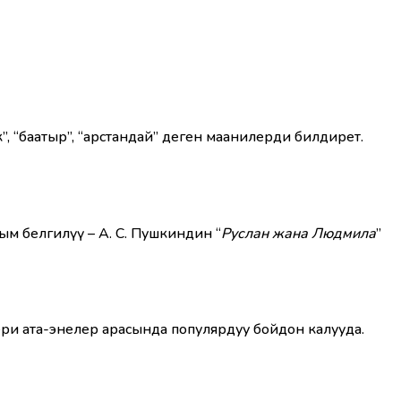
өк”, “баатыр”, “арстандай” деген маанилерди билдирет.
ым белгилүү – А. С. Пушкиндин “
Руслан жана Людмила
”
и ата-энелер арасында популярдуу бойдон калууда.