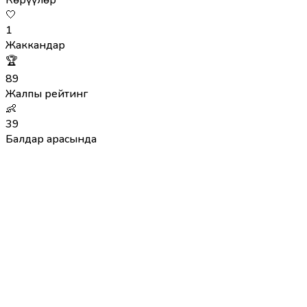
Көрүүлөр
🤍
1
Жаккандар
🏆
89
Жалпы рейтинг
👶
39
Балдар арасында