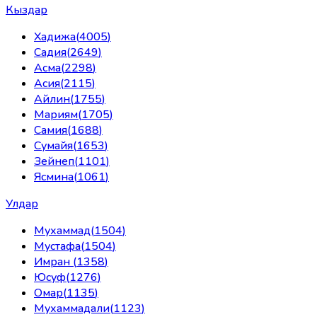
Кыздар
Хадижа
(
4005
)
Садия
(
2649
)
Асма
(
2298
)
Асия
(
2115
)
Айлин
(
1755
)
Мариям
(
1705
)
Самия
(
1688
)
Сумайя
(
1653
)
Зейнеп
(
1101
)
Ясмина
(
1061
)
Улдар
Мухаммад
(
1504
)
Мустафа
(
1504
)
Имран
(
1358
)
Юсуф
(
1276
)
Омар
(
1135
)
Мухаммадали
(
1123
)