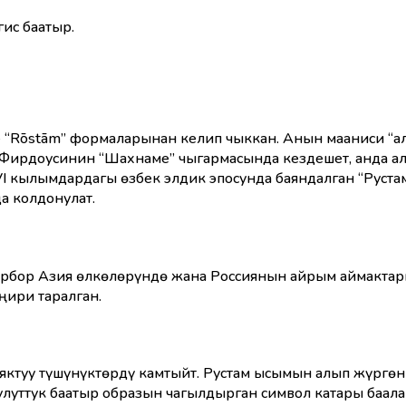
гис баатыр.
Rōstām” формаларынан келип чыккан. Анын мааниси “алып
м Фирдоусинин “Шахнаме” чыгармасында кездешет, анда а
I кылымдардагы өзбек элдик эпосунда баяндалган “Рустам
а колдонулат.
орбор Азия өлкөлөрүндө жана Россиянын айрым аймактары
ири таралган.
яктуу түшүнүктөрдү камтыйт. Рустам ысымын алып жүргөн 
улуттук баатыр образын чагылдырган символ катары баала