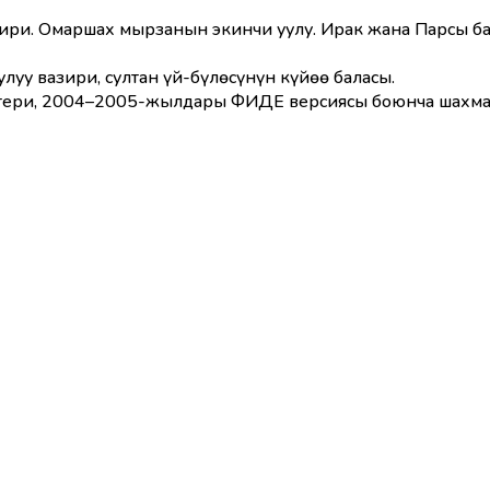
бири. Омаршах мырзанын экинчи уулу. Ирак жана Парсы 
уу вазири, султан үй-бүлөсүнүн күйөө баласы.
стери, 2004–2005-жылдары ФИДЕ версиясы боюнча шахмат