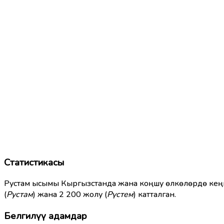
Статистикасы
Рустам ысымы Кыргызстанда жана коңшу өлкөлөрдө кеңи
(
Рустам
) жана 2 200 жолу (
Рүстем
) катталган.
Белгилүү адамдар