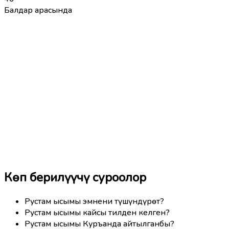
Балдар арасында
Көп берилүүчү суроолор
Рустам ысымы эмнени түшүндүрөт?
Рустам ысымы кайсы тилден келген?
Рустам ысымы Куръанда айтылганбы?