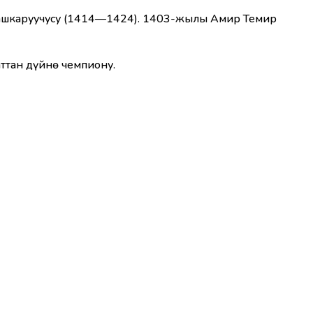
башкаруучусу (1414—1424). 1403-жылы Амир Темир
тан дүйнө чемпиону.