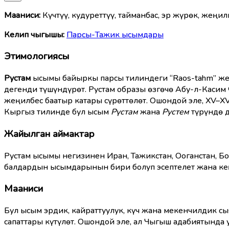
Мааниcи:
Күчтүү, кудуреттүү, тайманбас, эр жүрөк, жеңил
Келип чыгышы:
Парсы-Тажик ысымдары
Этимологиясы
Рустам
ысымы байыркы парсы тилиндеги “Raos-tahm” же “
дегенди түшүндүрөт. Рустам образы өзгөчө Абу-л-Каси
жеңилбес баатыр катары сүрөттөлөт. Ошондой эле, XV–XV
Кыргыз тилинде бул ысым
Рүстам
жана
Рустем
түрүндө д
Жайылган аймактар
Рустам ысымы негизинен Иран, Тажикстан, Ооганстан, Б
балдардын ысымдарынын бири болуп эсептелет жана кең
Мааниси
Бул ысым эрдик, кайраттуулук, күч жана мекенчилдик сы
сапаттары күтүлөт. Ошондой эле, ал Чыгыш адабиятында 