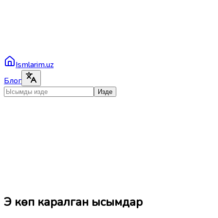
Ismlarim.uz
Блог
Изде
Эң көп каралган ысымдар