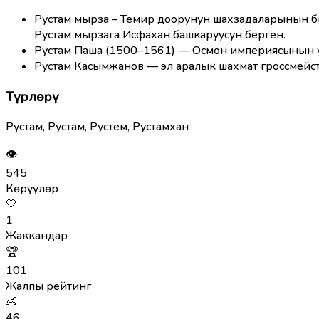
Рустам мырза – Темир доорунун шахзадаларынын 
Рустам мырзага Исфахан башкаруусун берген.
Рустам Паша (1500–1561) — Осмон империясынын ул
Рустам Касымжанов — эл аралык шахмат гроссмей
Түрлөрү
Рүстам, Рустам, Рустем, Рустамхан
👁
545
Көрүүлөр
🤍
1
Жаккандар
🏆
101
Жалпы рейтинг
👶
46