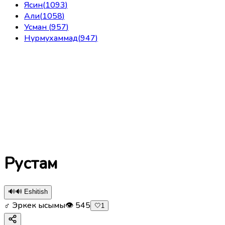
Ясин
(
1093
)
Али
(
1058
)
Усман
(
957
)
Нурмухаммад
(
947
)
Рустам
🔊
🔊 Eshitish
♂ Эркек ысымы
👁
545
🤍
1