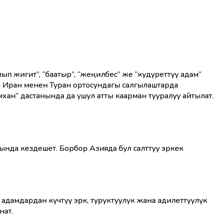
 жигит”, “баатыр”, “жеңилбес” же “кудуреттүү адам”
л Иран менен Туран ортосундагы салгылаштарда
хан” дастанында да ушул атты каарман тууралуу айтылат.
нда кездешет. Борбор Азияда бул салттуу эркек
адамдардан күчтүү эрк, туруктуулук жана адилеттүүлүк
нат.