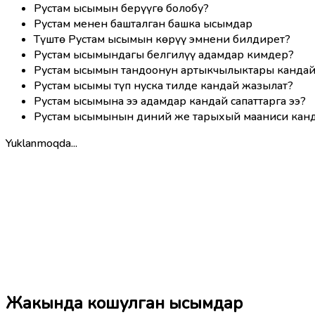
Рустам ысымын берүүгө болобу?
Рустам менен башталган башка ысымдар
Түштө Рустам ысымын көрүү эмнени билдирет?
Рустам ысымындагы белгилүү адамдар кимдер?
Рустам ысымын тандоонун артыкчылыктары канда
Рустам ысымы түп нуска тилде кандай жазылат?
Рустам ысымына ээ адамдар кандай сапаттарга ээ?
Рустам ысымынын диний же тарыхый мааниси кан
Yuklanmoqda...
Жакында кошулган ысымдар