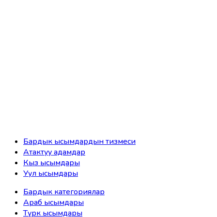
Бардык ысымдардын тизмеси
Атактуу адамдар
Кыз ысымдары
Уул ысымдары
Бардык категориялар
Араб ысымдары
Түрк ысымдары