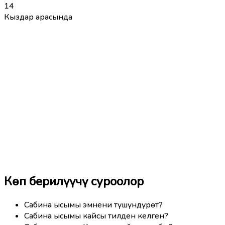
14
Кыздар арасында
Көп берилүүчү суроолор
Сабина ысымы эмнени түшүндүрөт?
Сабина ысымы кайсы тилден келген?