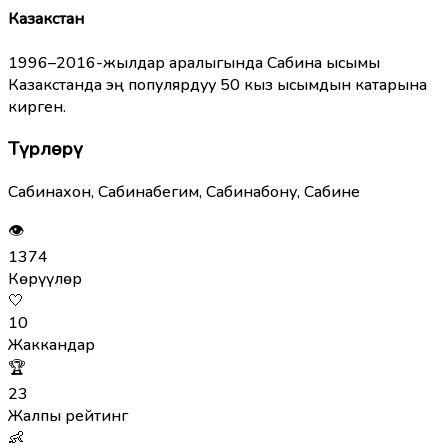
Казакстан
1996–2016-жылдар аралыгында Сабина ысымы
Казакстанда эң популярдуу 50 кыз ысымдын катарына
кирген.
Түрлөрү
Сабинахон, Сабинабегим, Сабинабону, Сабине
👁
1374
Көрүүлөр
🤍
10
Жаккандар
🏆
23
Жалпы рейтинг
👶