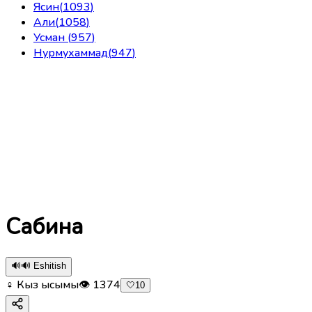
Ясин
(
1093
)
Али
(
1058
)
Усман
(
957
)
Нурмухаммад
(
947
)
Сабина
🔊
🔊 Eshitish
♀ Кыз ысымы
👁
1374
🤍
10