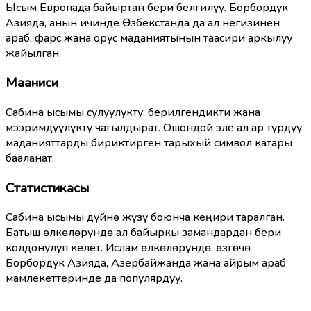
Ысым Европада байыртан бери белгилүү. Борбордук
Азияда, анын ичинде Өзбекстанда да ал негизинен
араб, фарс жана орус маданиятынын таасири аркылуу
жайылган.
Мааниси
Сабина ысымы сулуулукту, берилгендикти жана
мээримдүүлүктү чагылдырат. Ошондой эле ал ар түрдүү
маданияттарды бириктирген тарыхый символ катары
бааланат.
Статистикасы
Сабина ысымы дүйнө жүзү боюнча кеңири таралган.
Батыш өлкөлөрүндө ал байыркы замандардан бери
колдонулуп келет. Ислам өлкөлөрүндө, өзгөчө
Борбордук Азияда, Азербайжанда жана айрым араб
мамлекеттеринде да популярдуу.