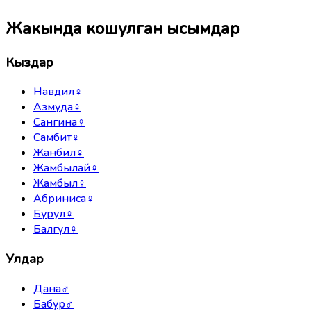
Жакында кошулган ысымдар
Кыздар
Навдил
♀
Азмуда
♀
Сангина
♀
Самбит
♀
Жанбил
♀
Жамбылай
♀
Жамбыл
♀
Абриниса
♀
Бурул
♀
Балгүл
♀
Улдар
Дана
♂
Бабур
♂