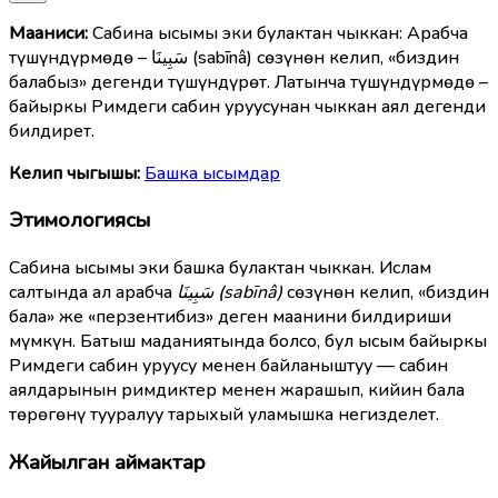
Мааниcи:
Сабина ысымы эки булактан чыккан: Арабча
түшүндүрмөдө – سَبِينَا (sabīnâ) сөзүнөн келип, «биздин
балабыз» дегенди түшүндүрөт. Латынча түшүндүрмөдө –
байыркы Римдеги сабин уруусунан чыккан аял дегенди
билдирет.
Келип чыгышы:
Башка ысымдар
Этимологиясы
Сабина ысымы эки башка булактан чыккан. Ислам
салтында ал арабча
سَبِينَا (sabīnâ)
сөзүнөн келип, «биздин
бала» же «перзентибиз» деген маанини билдириши
мүмкүн. Батыш маданиятында болсо, бул ысым байыркы
Римдеги сабин уруусу менен байланыштуу — сабин
аялдарынын римдиктер менен жарашып, кийин бала
төрөгөнү тууралуу тарыхый уламышка негизделет.
Жайылган аймактар