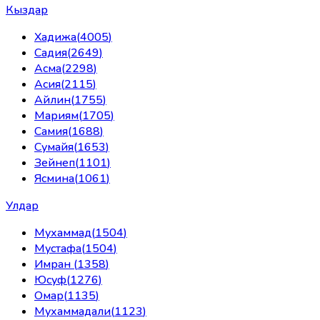
Кыздар
Хадижа
(
4005
)
Садия
(
2649
)
Асма
(
2298
)
Асия
(
2115
)
Айлин
(
1755
)
Мариям
(
1705
)
Самия
(
1688
)
Сумайя
(
1653
)
Зейнеп
(
1101
)
Ясмина
(
1061
)
Улдар
Мухаммад
(
1504
)
Мустафа
(
1504
)
Имран
(
1358
)
Юсуф
(
1276
)
Омар
(
1135
)
Мухаммадали
(
1123
)