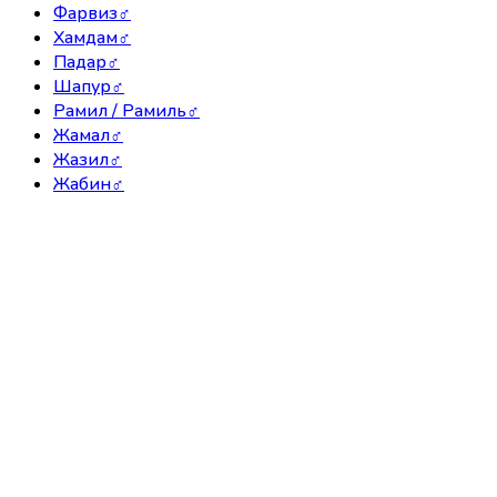
Фарвиз
♂
Хамдам
♂
Падар
♂
Шапур
♂
Рамил / Рамиль
♂
Жамал
♂
Жазил
♂
Жабин
♂