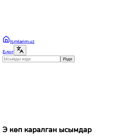
Ismlarim.uz
Блог
Изде
Эң көп каралган ысымдар