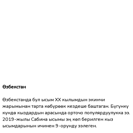
Өзбекстан
Өзбекстанда бул ысым ХХ кылымдын экинчи
жарымынан тарта көбүрөөк кездеше баштаган. Бүгүнкү
күндө кыздардын арасында орточо популярдуулукка ээ.
2019-жылы Сабина ысымы эң көп берилген кыз
ысымдарынын ичинен 9-орунду ээлеген.