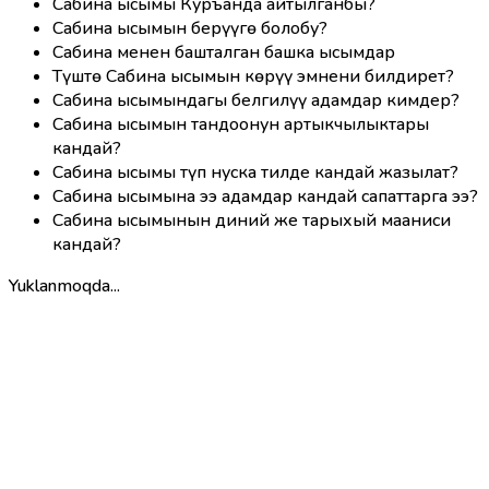
Сабина ысымы Куръанда айтылганбы?
Сабина ысымын берүүгө болобу?
Сабина менен башталган башка ысымдар
Түштө Сабина ысымын көрүү эмнени билдирет?
Сабина ысымындагы белгилүү адамдар кимдер?
Сабина ысымын тандоонун артыкчылыктары
кандай?
Сабина ысымы түп нуска тилде кандай жазылат?
Сабина ысымына ээ адамдар кандай сапаттарга ээ?
Сабина ысымынын диний же тарыхый мааниси
кандай?
Yuklanmoqda...