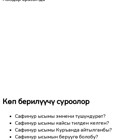
Көп берилүүчү суроолор
Сафинур ысымы эмнени түшүндүрөт?
Сафинур ысымы кайсы тилден келген?
Сафинур ысымы Куръанда айтылганбы?
Сафинур ысымын берүүгө болобу?