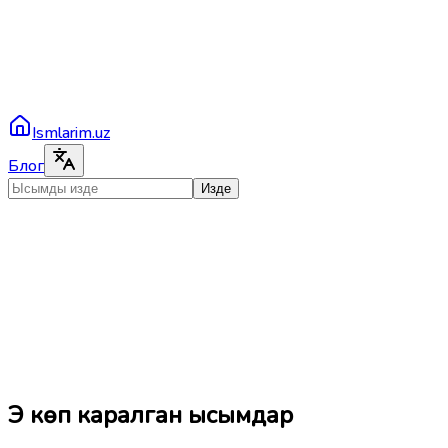
Ismlarim.uz
Блог
Изде
Эң көп каралган ысымдар