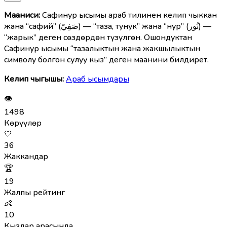
Мааниcи:
Сафинур ысымы араб тилинен келип чыккан
жана “сафий” (صَفِيّ) — “таза, тунук” жана “нур” (نُور) —
“жарык” деген сөздөрдөн түзүлгөн. Ошондуктан
Сафинур ысымы “тазалыктын жана жакшылыктын
символу болгон сулуу кыз” деген маанини билдирет.
Келип чыгышы:
Араб ысымдары
👁
1498
Көрүүлөр
🤍
36
Жаккандар
🏆
19
Жалпы рейтинг
👶
10
Кыздар арасында