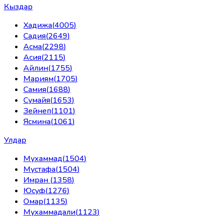
Кыздар
Хадижа
(
4005
)
Садия
(
2649
)
Асма
(
2298
)
Асия
(
2115
)
Айлин
(
1755
)
Мариям
(
1705
)
Самия
(
1688
)
Сумайя
(
1653
)
Зейнеп
(
1101
)
Ясмина
(
1061
)
Улдар
Мухаммад
(
1504
)
Мустафа
(
1504
)
Имран
(
1358
)
Юсуф
(
1276
)
Омар
(
1135
)
Мухаммадали
(
1123
)