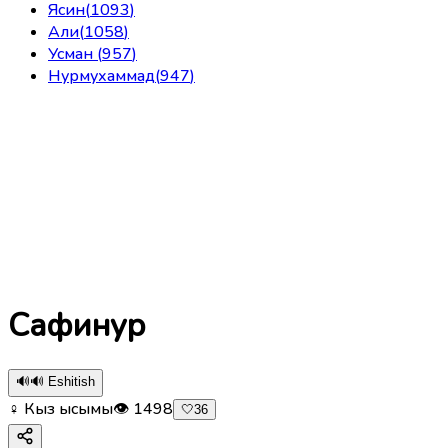
Ясин
(
1093
)
Али
(
1058
)
Усман
(
957
)
Нурмухаммад
(
947
)
Сафинур
🔊
🔊 Eshitish
♀ Кыз ысымы
👁
1498
🤍
36