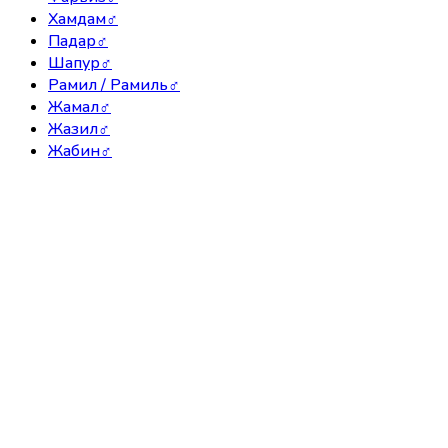
Хамдам
♂
Падар
♂
Шапур
♂
Рамил / Рамиль
♂
Жамал
♂
Жазил
♂
Жабин
♂