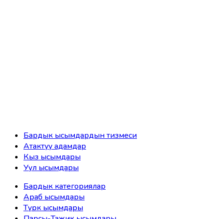
Бардык ысымдардын тизмеси
Атактуу адамдар
Кыз ысымдары
Уул ысымдары
Бардык категориялар
Араб ысымдары
Түрк ысымдары
Парсы-Тажик ысымдары