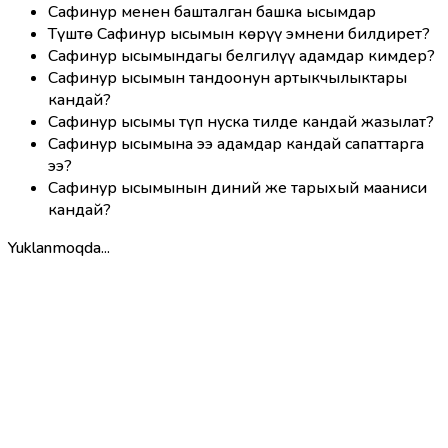
Сафинур менен башталган башка ысымдар
Түштө Сафинур ысымын көрүү эмнени билдирет?
Сафинур ысымындагы белгилүү адамдар кимдер?
Сафинур ысымын тандоонун артыкчылыктары
кандай?
Сафинур ысымы түп нуска тилде кандай жазылат?
Сафинур ысымына ээ адамдар кандай сапаттарга
ээ?
Сафинур ысымынын диний же тарыхый мааниси
кандай?
Yuklanmoqda...