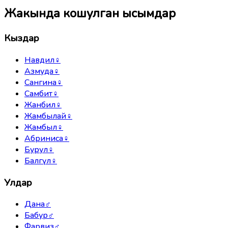
Жакында кошулган ысымдар
Кыздар
Навдил
♀
Азмуда
♀
Сангина
♀
Самбит
♀
Жанбил
♀
Жамбылай
♀
Жамбыл
♀
Абриниса
♀
Бурул
♀
Балгүл
♀
Улдар
Дана
♂
Бабур
♂
Фарвиз
♂