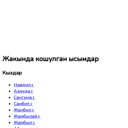
Жакында кошулган ысымдар
Кыздар
Навдил
♀
Азмуда
♀
Сангина
♀
Самбит
♀
Жанбил
♀
Жамбылай
♀
Жамбыл
♀