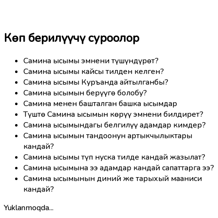
Көп берилүүчү суроолор
Самина ысымы эмнени түшүндүрөт?
Самина ысымы кайсы тилден келген?
Самина ысымы Куръанда айтылганбы?
Самина ысымын берүүгө болобу?
Самина менен башталган башка ысымдар
Түштө Самина ысымын көрүү эмнени билдирет?
Самина ысымындагы белгилүү адамдар кимдер?
Самина ысымын тандоонун артыкчылыктары
кандай?
Самина ысымы түп нуска тилде кандай жазылат?
Самина ысымына ээ адамдар кандай сапаттарга ээ?
Самина ысымынын диний же тарыхый мааниси
кандай?
Yuklanmoqda...