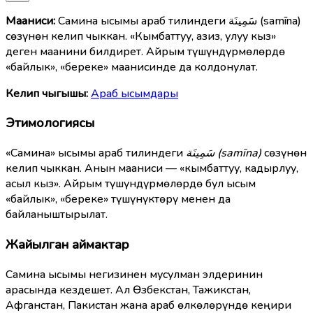
Мааниcи:
Самина ысымы араб тилиндеги سَمِينَة (samīna)
сөзүнөн келип чыккан. «Кымбаттуу, азиз, улуу кыз»
деген маанини билдирет. Айрым түшүндүрмөлөрдө
«байлык», «береке» маанисинде да колдонулат.
Келип чыгышы:
Араб ысымдары
Этимологиясы
«Самина» ысымы араб тилиндеги
سَمِينَة (samīna)
сөзүнөн
келип чыккан. Анын мааниси — «кымбаттуу, кадырлуу,
асыл кыз». Айрым түшүндүрмөлөрдө бул ысым
«байлык», «береке» түшүнүктөрү менен да
байланыштырылат.
Жайылган аймактар
Самина ысымы негизинен мусулман элдеринин
арасында кездешет. Ал Өзбекстан, Тажикстан,
Афганстан, Пакистан жана араб өлкөлөрүндө кеңири