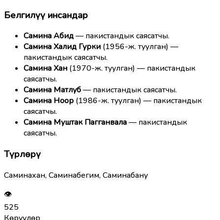
Белгилүү инсандар
Самина Абид
— пакистандык саясатчы.
Самина Халид Гурки
(1956-ж. туулган) —
пакистандык саясатчы.
Самина Хан
(1970-ж. туулган) — пакистандык
саясатчы.
Самина Матлуб
— пакистандык саясатчы.
Самина Ноор
(1986-ж. туулган) — пакистандык
саясатчы.
Самина Муштак Пагганвала
— пакистандык
саясатчы.
Түрлөрү
Саминахан, Саминабегим, Саминабану
👁
525
Көрүүлөр