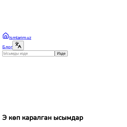
Ismlarim.uz
Блог
Изде
Эң көп каралган ысымдар