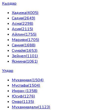
Кыздар
Хадижа
(
4005
)
Садия
(
2649
)
Асма
(
2298
)
Асия
(
2115
)
Айлин
(
1755
)
Мариям
(
1705
)
Самия
(
1688
)
Сумайя
(
1653
)
Зейнеп
(
1101
)
Ясмина
(
1061
)
Улдар
Мухаммад
(
1504
)
Мустафа
(
1504
)
Имран
(
1358
)
Юсуф
(
1276
)
Омар
(
1135
)
Мухаммадали
(
1123
)