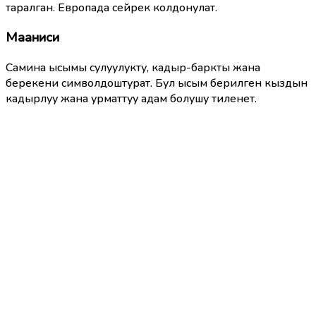
таралган. Европада сейрек колдонулат.
Мааниси
Самина ысымы сулуулукту, кадыр-баркты жана
берекени символдоштурат. Бул ысым берилген кыздын
кадырлуу жана урматтуу адам болушу тиленет.