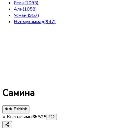
Ясин
(
1093
)
Али
(
1058
)
Усман
(
957
)
Нурмухаммад
(
947
)
Самина
🔊
🔊 Eshitish
♀ Кыз ысымы
👁
525
🤍
2