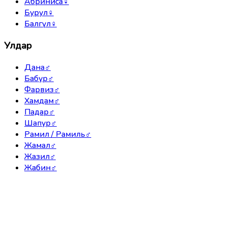
Абриниса
♀
Бурул
♀
Балгүл
♀
Улдар
Дана
♂
Бабур
♂
Фарвиз
♂
Хамдам
♂
Падар
♂
Шапур
♂
Рамил / Рамиль
♂
Жамал
♂
Жазил
♂
Жабин
♂