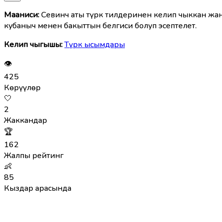
Мааниcи:
Севинч аты түрк тилдеринен келип чыккан жан
кубаныч менен бакыттын белгиси болуп эсептелет.
Келип чыгышы:
Түрк ысымдары
👁
425
Көрүүлөр
🤍
2
Жаккандар
🏆
162
Жалпы рейтинг
👶
85
Кыздар арасында