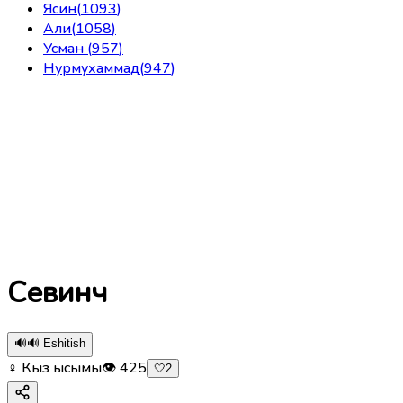
Ясин
(
1093
)
Али
(
1058
)
Усман
(
957
)
Нурмухаммад
(
947
)
Севинч
🔊
🔊 Eshitish
♀ Кыз ысымы
👁
425
🤍
2