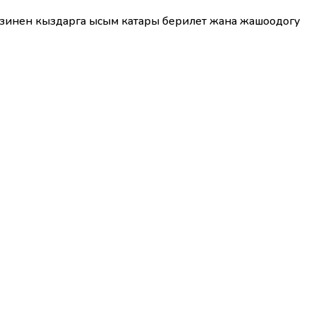
гизинен кыздарга ысым катары берилет жана жашоодогу