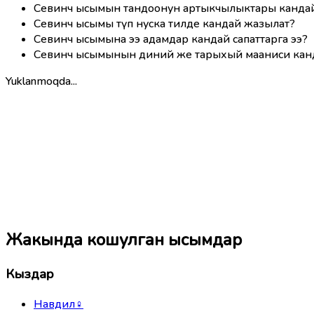
Севинч ысымын тандоонун артыкчылыктары канда
Севинч ысымы түп нуска тилде кандай жазылат?
Севинч ысымына ээ адамдар кандай сапаттарга ээ?
Севинч ысымынын диний же тарыхый мааниси кан
Yuklanmoqda...
Жакында кошулган ысымдар
Кыздар
Навдил
♀