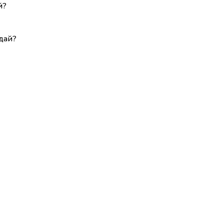
й?
дай?