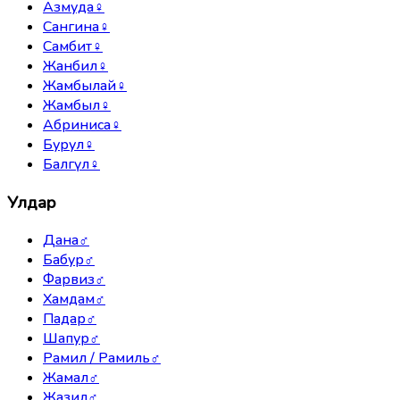
Азмуда
♀
Сангина
♀
Самбит
♀
Жанбил
♀
Жамбылай
♀
Жамбыл
♀
Абриниса
♀
Бурул
♀
Балгүл
♀
Улдар
Дана
♂
Бабур
♂
Фарвиз
♂
Хамдам
♂
Падар
♂
Шапур
♂
Рамил / Рамиль
♂
Жамал
♂
Жазил
♂