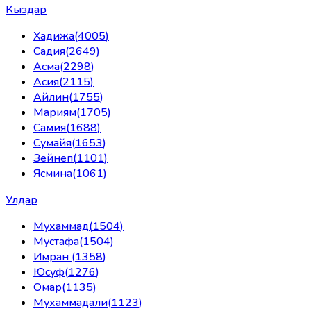
Кыздар
Хадижа
(
4005
)
Садия
(
2649
)
Асма
(
2298
)
Асия
(
2115
)
Айлин
(
1755
)
Мариям
(
1705
)
Самия
(
1688
)
Сумайя
(
1653
)
Зейнеп
(
1101
)
Ясмина
(
1061
)
Улдар
Мухаммад
(
1504
)
Мустафа
(
1504
)
Имран
(
1358
)
Юсуф
(
1276
)
Омар
(
1135
)
Мухаммадали
(
1123
)