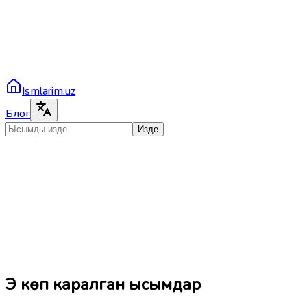
Ismlarim.uz
Блог
Изде
Эң көп каралган ысымдар