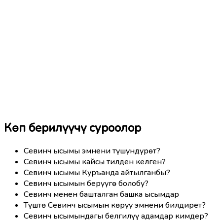
Көп берилүүчү суроолор
Севинч ысымы эмнени түшүндүрөт?
Севинч ысымы кайсы тилден келген?
Севинч ысымы Куръанда айтылганбы?
Севинч ысымын берүүгө болобу?
Севинч менен башталган башка ысымдар
Түштө Севинч ысымын көрүү эмнени билдирет?
Севинч ысымындагы белгилүү адамдар кимдер?