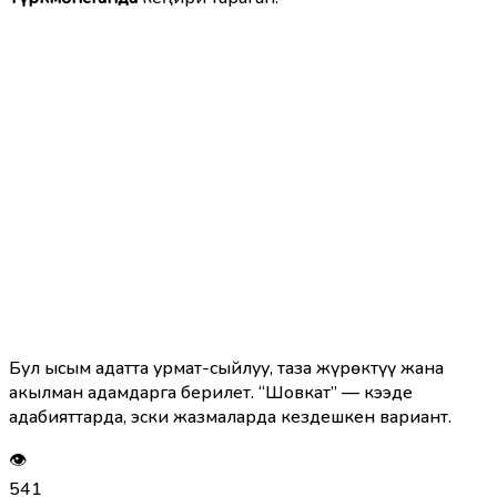
Бул ысым адатта урмат-сыйлуу, таза жүрөктүү жана
акылман адамдарга берилет. “Шовкат” — кээде
адабияттарда, эски жазмаларда кездешкен вариант.
👁
541