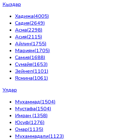
Кыздар
Хадижа
(
4005
)
Садия
(
2649
)
Асма
(
2298
)
Асия
(
2115
)
Айлин
(
1755
)
Мариям
(
1705
)
Самия
(
1688
)
Сумайя
(
1653
)
Зейнеп
(
1101
)
Ясмина
(
1061
)
Улдар
Мухаммад
(
1504
)
Мустафа
(
1504
)
Имран
(
1358
)
Юсуф
(
1276
)
Омар
(
1135
)
Мухаммадали
(
1123
)