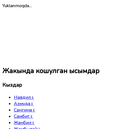
Yuklanmoqda...
Жакында кошулган ысымдар
Кыздар
Навдил
♀
Азмуда
♀
Сангина
♀
Самбит
♀
Жанбил
♀