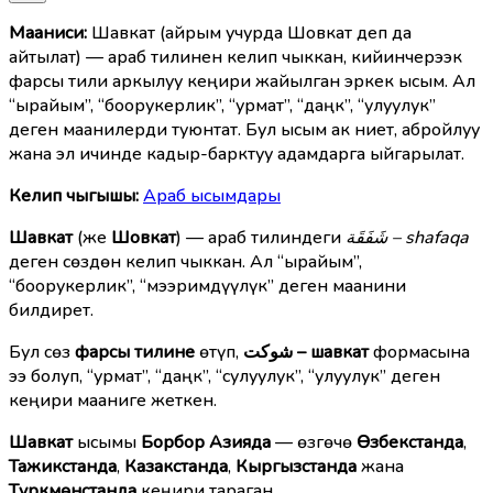
Мааниcи:
Шавкат (айрым учурда Шовкат деп да
айтылат) — араб тилинен келип чыккан, кийинчерээк
фарсы тили аркылуу кеңири жайылган эркек ысым. Ал
“ырайым”, “боорукерлик”, “урмат”, “даңк”, “улуулук”
деген маанилерди туюнтат. Бул ысым ак ниет, абройлуу
жана эл ичинде кадыр-барктуу адамдарга ыйгарылат.
Келип чыгышы:
Араб ысымдары
Шавкат
(же
Шовкат
) — араб тилиндеги
شَفَقَة – shafaqa
деген сөздөн келип чыккан. Ал “ырайым”,
“боорукерлик”, “мээримдүүлүк” деген маанини
билдирет.
Бул сөз
фарсы тилине
өтүп,
شوکت – шавкат
формасына
ээ болуп, “урмат”, “даңк”, “сулуулук”, “улуулук” деген
кеңири мааниге жеткен.
Шавкат
ысымы
Борбор Азияда
— өзгөчө
Өзбекстанда
,
Тажикстанда
,
Казакстанда
,
Кыргызстанда
жана
Түркмөнстанда
кеңири тараган.