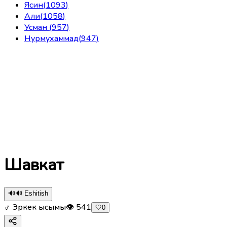
Ясин
(
1093
)
Али
(
1058
)
Усман
(
957
)
Нурмухаммад
(
947
)
Шавкат
🔊
🔊 Eshitish
♂ Эркек ысымы
👁
541
🤍
0