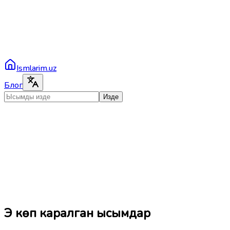
Ismlarim.uz
Блог
Изде
Эң көп каралган ысымдар