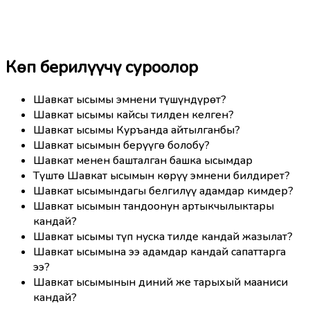
Көп берилүүчү суроолор
Шавкат ысымы эмнени түшүндүрөт?
Шавкат ысымы кайсы тилден келген?
Шавкат ысымы Куръанда айтылганбы?
Шавкат ысымын берүүгө болобу?
Шавкат менен башталган башка ысымдар
Түштө Шавкат ысымын көрүү эмнени билдирет?
Шавкат ысымындагы белгилүү адамдар кимдер?
Шавкат ысымын тандоонун артыкчылыктары
кандай?
Шавкат ысымы түп нуска тилде кандай жазылат?
Шавкат ысымына ээ адамдар кандай сапаттарга
ээ?
Шавкат ысымынын диний же тарыхый мааниси
кандай?