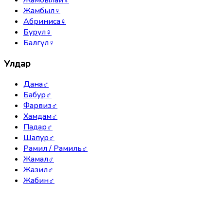
Жамбылай
♀
Жамбыл
♀
Абриниса
♀
Бурул
♀
Балгүл
♀
Улдар
Дана
♂
Бабур
♂
Фарвиз
♂
Хамдам
♂
Падар
♂
Шапур
♂
Рамил / Рамиль
♂
Жамал
♂
Жазил
♂
Жабин
♂