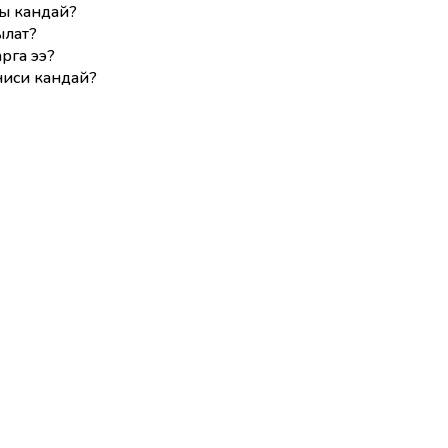
ы кандай?
ылат?
рга ээ?
иси кандай?