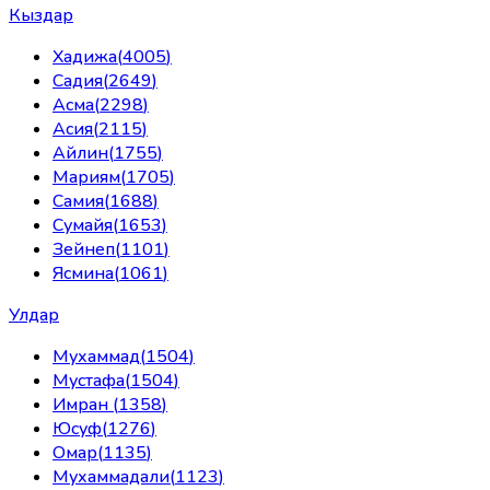
Кыздар
Хадижа
(
4005
)
Садия
(
2649
)
Асма
(
2298
)
Асия
(
2115
)
Айлин
(
1755
)
Мариям
(
1705
)
Самия
(
1688
)
Сумайя
(
1653
)
Зейнеп
(
1101
)
Ясмина
(
1061
)
Улдар
Мухаммад
(
1504
)
Мустафа
(
1504
)
Имран
(
1358
)
Юсуф
(
1276
)
Омар
(
1135
)
Мухаммадали
(
1123
)