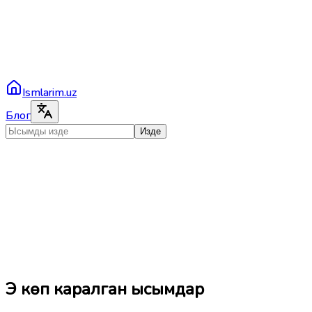
Ismlarim.uz
Блог
Изде
Эң көп каралган ысымдар