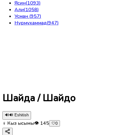
Ясин
(
1093
)
Али
(
1058
)
Усман
(
957
)
Нурмухаммад
(
947
)
Шайда / Шайдо
🔊
🔊 Eshitish
♀ Кыз ысымы
👁
145
🤍
0