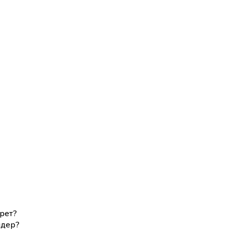
рет?
мдер?