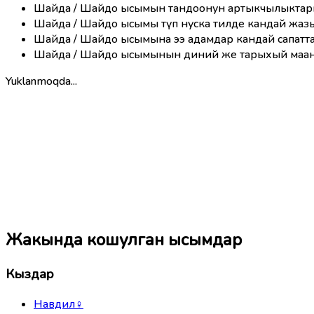
Шайда / Шайдо ысымын тандоонун артыкчылыктар
Шайда / Шайдо ысымы түп нуска тилде кандай жаз
Шайда / Шайдо ысымына ээ адамдар кандай сапатта
Шайда / Шайдо ысымынын диний же тарыхый маан
Yuklanmoqda...
Жакында кошулган ысымдар
Кыздар
Навдил
♀