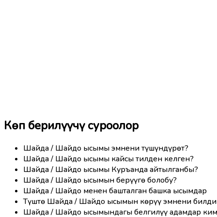
Көп берилүүчү суроолор
Шайда / Шайдо ысымы эмнени түшүндүрөт?
Шайда / Шайдо ысымы кайсы тилден келген?
Шайда / Шайдо ысымы Куръанда айтылганбы?
Шайда / Шайдо ысымын берүүгө болобу?
Шайда / Шайдо менен башталган башка ысымдар
Түштө Шайда / Шайдо ысымын көрүү эмнени билди
Шайда / Шайдо ысымындагы белгилүү адамдар ки