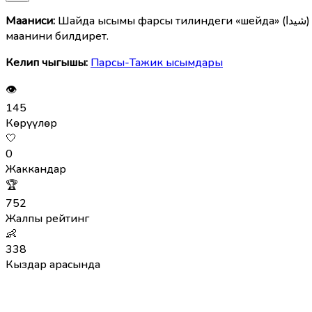
Мааниcи:
Шайда ысымы фарсы тилиндеги «шейда» (شیدا) сөзүнөн келип, «ашыктанган, сүйүүгө баш-оту менен берилип, сүйүүдөн улам толкуган сулуу жана назик кыз» деген
маанини билдирет.
Келип чыгышы:
Парсы-Тажик ысымдары
👁
145
Көрүүлөр
🤍
0
Жаккандар
🏆
752
Жалпы рейтинг
👶
338
Кыздар арасында