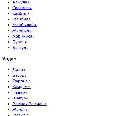
Азмуда
♀
Сангина
♀
Самбит
♀
Жанбил
♀
Жамбылай
♀
Жамбыл
♀
Абриниса
♀
Бурул
♀
Балгүл
♀
Улдар
Дана
♂
Бабур
♂
Фарвиз
♂
Хамдам
♂
Падар
♂
Шапур
♂
Рамил / Рамиль
♂
Жамал
♂
Жазил
♂