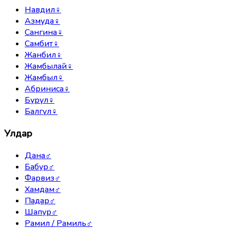
Навдил
♀
Азмуда
♀
Сангина
♀
Самбит
♀
Жанбил
♀
Жамбылай
♀
Жамбыл
♀
Абриниса
♀
Бурул
♀
Балгүл
♀
Улдар
Дана
♂
Бабур
♂
Фарвиз
♂
Хамдам
♂
Падар
♂
Шапур
♂
Рамил / Рамиль
♂