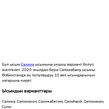
Бул ысым
Салихa
ысымына окшош вариант болуп
эсептелет. 2020-жылдан бери Салихабану ысымы
Өзбекстанда эң популярдуу 10 аял ысымдарынын
катарына кирет.
Ысымдын варианттары
Салихa, Салихахон, Салихабегим, Салиhaой, Салихахан,
Соли