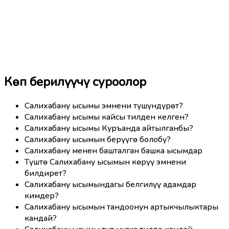
Көп берилүүчү суроолор
Салихабану ысымы эмнени түшүндүрөт?
Салихабану ысымы кайсы тилден келген?
Салихабану ысымы Куръанда айтылганбы?
Салихабану ысымын берүүгө болобу?
Салихабану менен башталган башка ысымдар
Түштө Салихабану ысымын көрүү эмнени
билдирет?
Салихабану ысымындагы белгилүү адамдар
кимдер?
Салихабану ысымын тандоонун артыкчылыктары
кандай?