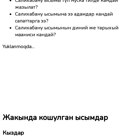
Салихабану ысымы түп нуска тилде кандай
жазылат?
Салихабану ысымына ээ адамдар кандай
сапаттарга ээ?
Салихабану ысымынын диний же тарыхый
мааниси кандай?
Yuklanmoqda...
Жакында кошулган ысымдар
Кыздар