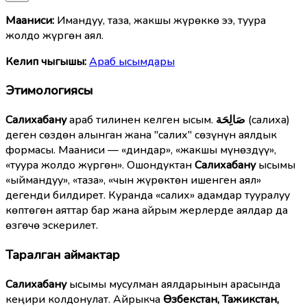
Мааниcи:
Имандуу, таза, жакшы жүрөккө ээ, туура
жолдо жүргөн аял.
Келип чыгышы:
Араб ысымдары
Этимологиясы
Салихабану
араб тилинен келген ысым.
صَالِحَة
(салиха)
деген сөздөн алынган жана "салих" сөзүнүн аялдык
формасы. Мааниси — «диндар», «жакшы мүнөздүү»,
«туура жолдо жүргөн». Ошондуктан
Салихабану
ысымы
«ыймандуу», «таза», «чын жүрөктөн ишенген аял»
дегенди билдирет. Куранда «салих» адамдар тууралуу
көптөгөн аяттар бар жана айрым жерлерде аялдар да
өзгөчө эскерилет.
Таралган аймактар
Салихабану
ысымы мусулман аялдарынын арасында
кеңири колдонулат. Айрыкча
Өзбекстан, Тажикстан,