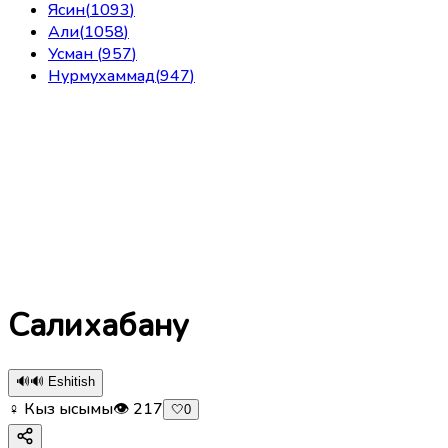
Ясин
(
1093
)
Али
(
1058
)
Усман
(
957
)
Нурмухаммад
(
947
)
Салихабану
🔊
🔊 Eshitish
♀ Кыз ысымы
👁
217
🤍
0