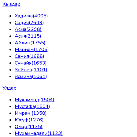
Кыздар
Хадижа
(
4005
)
Садия
(
2649
)
Асма
(
2298
)
Асия
(
2115
)
Айлин
(
1755
)
Мариям
(
1705
)
Самия
(
1688
)
Сумайя
(
1653
)
Зейнеп
(
1101
)
Ясмина
(
1061
)
Улдар
Мухаммад
(
1504
)
Мустафа
(
1504
)
Имран
(
1358
)
Юсуф
(
1276
)
Омар
(
1135
)
Мухаммадали
(
1123
)