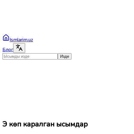
Ismlarim.uz
Блог
Изде
Эң көп каралган ысымдар