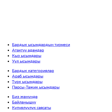
Бардык ысымдардын тизмеси
Атактуу адамдар
Кыз ысымдары
Уул ысымдары
Бардык категориялар
Араб ысымдары
Түрк ысымдары
Парсы-Тажик ысымдары
Биз жөнүндө
Байланышуу
Купуялуулук саясаты