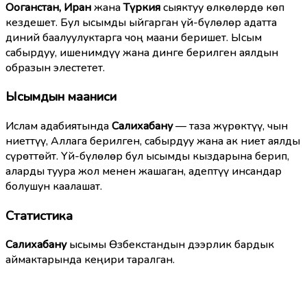
Ооганстан, Иран
жана
Түркия
сыяктуу өлкөлөрдө көп
кездешет. Бул ысымды ыйгарган үй-бүлөлөр адатта
диний баалуулуктарга чоң маани беришет. Ысым
сабырдуу, ишенимдүү жана динге берилген аялдын
образын элестетет.
Ысымдын мааниси
Ислам адабиятында
Салихабану
— таза жүрөктүү, чын
ниеттүү, Аллага берилген, сабырдуу жана ак ниет аялды
сүрөттөйт. Үй-бүлөлөр бул ысымды кыздарына берип,
аларды туура жол менен жашаган, адептүү инсандар
болушун каалашат.
Статистика
Салихабану
ысымы Өзбекстандын дээрлик бардык
аймактарында кеңири таралган.