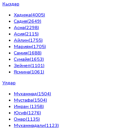
Кыздар
Хадижа
(
4005
)
Садия
(
2649
)
Асма
(
2298
)
Асия
(
2115
)
Айлин
(
1755
)
Мариям
(
1705
)
Самия
(
1688
)
Сумайя
(
1653
)
Зейнеп
(
1101
)
Ясмина
(
1061
)
Улдар
Мухаммад
(
1504
)
Мустафа
(
1504
)
Имран
(
1358
)
Юсуф
(
1276
)
Омар
(
1135
)
Мухаммадали
(
1123
)