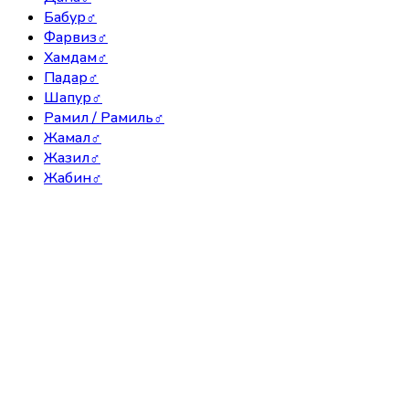
Бабур
♂
Фарвиз
♂
Хамдам
♂
Падар
♂
Шапур
♂
Рамил / Рамиль
♂
Жамал
♂
Жазил
♂
Жабин
♂