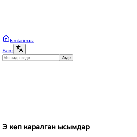
Ismlarim.uz
Блог
Изде
Эң көп каралган ысымдар