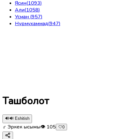
Ясин
(
1093
)
Али
(
1058
)
Усман
(
957
)
Нурмухаммад
(
947
)
Ташболот
🔊
🔊 Eshitish
♂ Эркек ысымы
👁
105
🤍
0