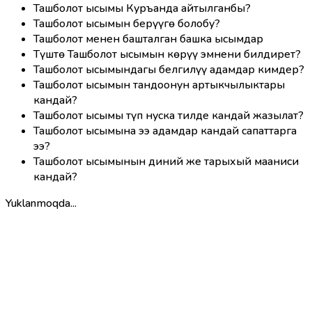
Ташболот ысымы Куръанда айтылганбы?
Ташболот ысымын берүүгө болобу?
Ташболот менен башталган башка ысымдар
Түштө Ташболот ысымын көрүү эмнени билдирет?
Ташболот ысымындагы белгилүү адамдар кимдер?
Ташболот ысымын тандоонун артыкчылыктары
кандай?
Ташболот ысымы түп нуска тилде кандай жазылат?
Ташболот ысымына ээ адамдар кандай сапаттарга
ээ?
Ташболот ысымынын диний же тарыхый мааниси
кандай?
Yuklanmoqda...