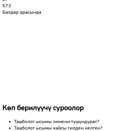
573
Балдар арасында
Көп берилүүчү суроолор
Ташболот ысымы эмнени түшүндүрөт?
Ташболот ысымы кайсы тилден келген?