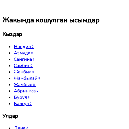
Жакында кошулган ысымдар
Кыздар
Навдил
♀
Азмуда
♀
Сангина
♀
Самбит
♀
Жанбил
♀
Жамбылай
♀
Жамбыл
♀
Абриниса
♀
Бурул
♀
Балгүл
♀
Улдар
Дана
♂