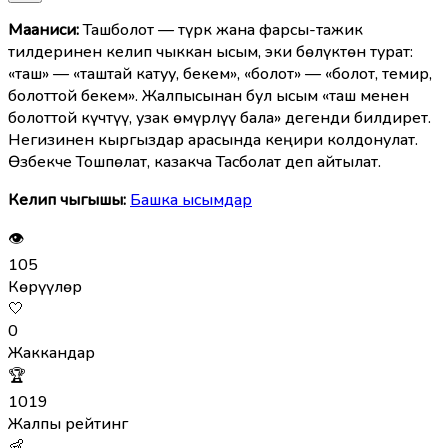
Мааниcи:
Ташболот — түрк жана фарсы-тажик
тилдеринен келип чыккан ысым, эки бөлүктөн турат:
«таш» — «таштай катуу, бекем», «болот» — «болот, темир,
болоттой бекем». Жалпысынан бул ысым «таш менен
болоттой күчтүү, узак өмүрлүү бала» дегенди билдирет.
Негизинен кыргыздар арасында кеңири колдонулат.
Өзбекче Тошпөлат, казакча Тасболат деп айтылат.
Келип чыгышы:
Башка ысымдар
👁
105
Көрүүлөр
🤍
0
Жаккандар
🏆
1019
Жалпы рейтинг
👶