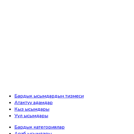
Бардык ысымдардын тизмеси
Атактуу адамдар
Кыз ысымдары
Уул ысымдары
Бардык категориялар
Араб ысымдары