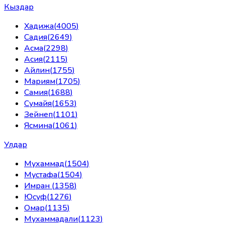
Кыздар
Хадижа
(
4005
)
Садия
(
2649
)
Асма
(
2298
)
Асия
(
2115
)
Айлин
(
1755
)
Мариям
(
1705
)
Самия
(
1688
)
Сумайя
(
1653
)
Зейнеп
(
1101
)
Ясмина
(
1061
)
Улдар
Мухаммад
(
1504
)
Мустафа
(
1504
)
Имран
(
1358
)
Юсуф
(
1276
)
Омар
(
1135
)
Мухаммадали
(
1123
)