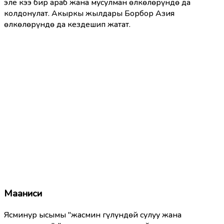
эле кээ бир араб жана мусулман өлкөлөрүндө да
колдонулат. Акыркы жылдары Борбор Азия
өлкөлөрүндө да кездешип жатат.
Мааниси
Ясминур ысымы "жасмин гүлүндөй сулуу жана