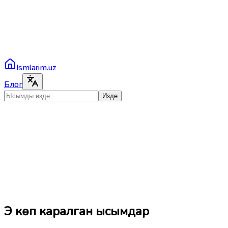
Ismlarim.uz
Блог
Изде
Эң көп каралган ысымдар