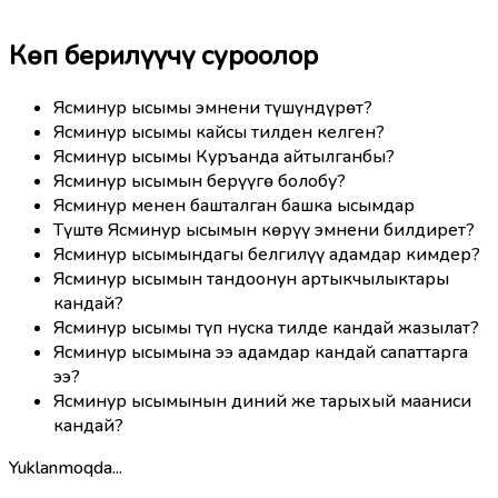
Көп берилүүчү суроолор
Ясминур ысымы эмнени түшүндүрөт?
Ясминур ысымы кайсы тилден келген?
Ясминур ысымы Куръанда айтылганбы?
Ясминур ысымын берүүгө болобу?
Ясминур менен башталган башка ысымдар
Түштө Ясминур ысымын көрүү эмнени билдирет?
Ясминур ысымындагы белгилүү адамдар кимдер?
Ясминур ысымын тандоонун артыкчылыктары
кандай?
Ясминур ысымы түп нуска тилде кандай жазылат?
Ясминур ысымына ээ адамдар кандай сапаттарга
ээ?
Ясминур ысымынын диний же тарыхый мааниси
кандай?
Yuklanmoqda...