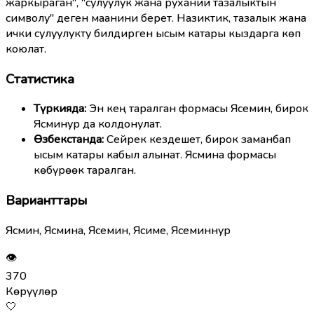
жаркыраган", "сулуулук жана руханий тазалыктын
символу" деген маанини берет. Назиктик, тазалык жана
ички сулуулукту билдирген ысым катары кыздарга көп
коюлат.
Статистика
Түркияда:
Эн кең таралган формасы Ясемин, бирок
Ясминур да колдонулат.
Өзбекстанда:
Сейрек кездешет, бирок заманбап
ысым катары кабыл алынат. Ясмина формасы
көбүрөөк таралган.
Варианттары
Ясмин, Ясмина, Ясемин, Ясиме, Ясеминнур
👁
370
Көрүүлөр
🤍