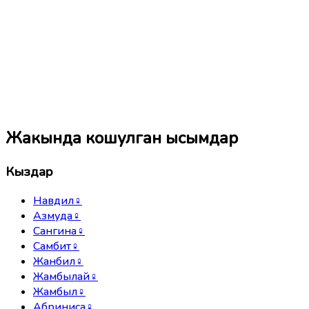
Жакында кошулган ысымдар
Кыздар
Навдил
♀
Азмуда
♀
Сангина
♀
Самбит
♀
Жанбил
♀
Жамбылай
♀
Жамбыл
♀
Абриниса
♀