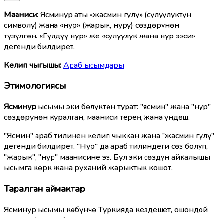
Мааниcи:
Ясминур аты «жасмин гүлү» (сулуулуктун
символу) жана «нур» (жарык, нуру) сөздөрүнөн
түзүлгөн. «Гүлдүү нур» же «сулуулук жана нур ээси»
дегенди билдирет.
Келип чыгышы:
Араб ысымдары
Этимологиясы
Ясминур
ысымы эки бөлүктөн турат: "ясмин" жана "нур"
сөздөрүнөн куралган, мааниси терең жана үндөш.
"Ясмин" араб тилинен келип чыккан жана "жасмин гүлү"
дегенди билдирет. "Нур" да араб тилиндеги сөз болуп,
"жарык", "нур" маанисине ээ. Бул эки сөздүн айкалышы
ысымга көрк жана руханий жарыктык кошот.
Таралган аймактар
Ясминур ысымы көбүнчө Түркияда кездешет, ошондой