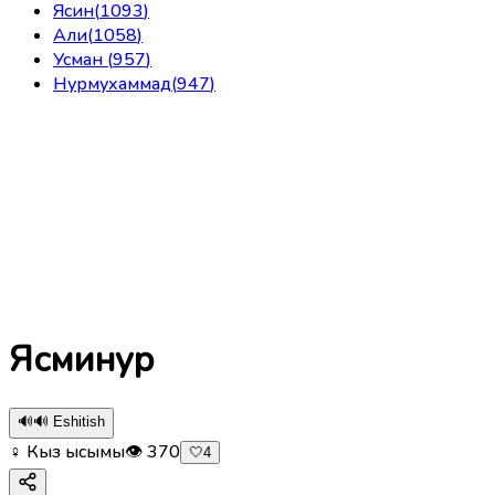
Ясин
(
1093
)
Али
(
1058
)
Усман
(
957
)
Нурмухаммад
(
947
)
Ясминур
🔊
🔊 Eshitish
♀ Кыз ысымы
👁
370
🤍
4