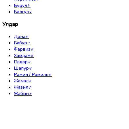
Бурул
♀
Балгүл
♀
Улдар
Дана
♂
Бабур
♂
Фарвиз
♂
Хамдам
♂
Падар
♂
Шапур
♂
Рамил / Рамиль
♂
Жамал
♂
Жазил
♂
Жабин
♂