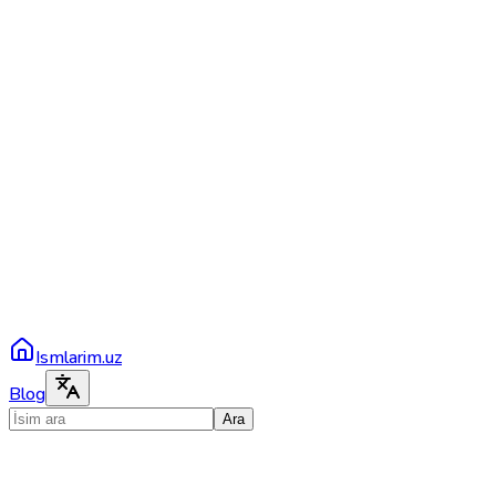
Ismlarim.uz
Blog
Ara