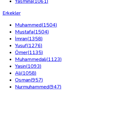
Yasmina
(
1061
)
Erkekler
Muhammed
(
1504
)
Mustafa
(
1504
)
İmran
(
1358
)
Yusuf
(
1276
)
Ömer
(
1135
)
Muhammedali
(
1123
)
Yasin
(
1093
)
Ali
(
1058
)
Osman
(
957
)
Nurmuhammed
(
947
)