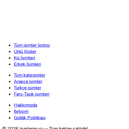
Tüm isimler listesi
Ünlü Kişiler
Kız İsimleri
Erkek İsimleri
Tüm kategoriler
Arapça isimler
Türkçe isimler
Fars-Tacik isimleri
Hakkımızda
İletişim
Gizlilik Politikası
©
2026
Ismlarim.uz —
Tüm hakları saklıdır!