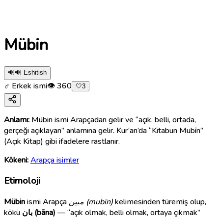
Mübin
🔊
🔊 Eshitish
♂ Erkek ismi
👁
360
🤍
3
Anlamı:
Mübin ismi Arapçadan gelir ve “açık, belli, ortada,
gerçeği açıklayan” anlamına gelir. Kur’an’da “Kitabun Mubīn”
(Açık Kitap) gibi ifadelere rastlanır.
Kökeni:
Arapça isimler
Etimoloji
Mübin
ismi Arapça
مبين (mubīn)
kelimesinden türemiş olup,
kökü
بان (bāna)
— “açık olmak, belli olmak, ortaya çıkmak”