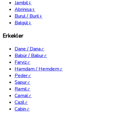
Jambil
♀
Abrinisa
♀
Burul / Buril
♀
Balgül
♀
Erkekler
Dane / Dana
♂
Babür / Babur
♂
Farviz
♂
Hamdam / Hemdem
♂
Peder
♂
Şapur
♂
Ramil
♂
Camal
♂
Cazil
♂
Cabin
♂