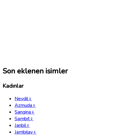
Son eklenen isimler
Kadınlar
Nevdil
♀
Azmuda
♀
Sangina
♀
Sambit
♀
Janbil
♀
Jambilay
♀