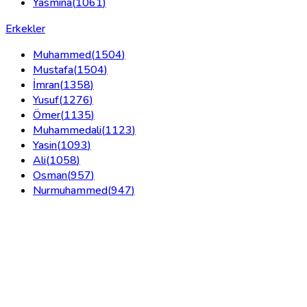
Yasmina
(
1061
)
Erkekler
Muhammed
(
1504
)
Mustafa
(
1504
)
İmran
(
1358
)
Yusuf
(
1276
)
Ömer
(
1135
)
Muhammedali
(
1123
)
Yasin
(
1093
)
Ali
(
1058
)
Osman
(
957
)
Nurmuhammed
(
947
)