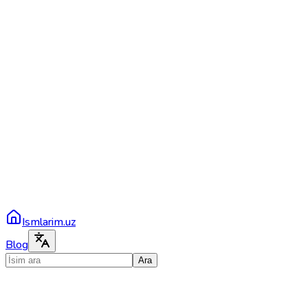
Ismlarim.uz
Blog
Ara