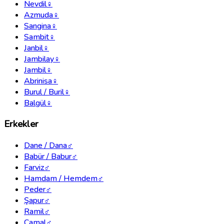
Nevdil
♀
Azmuda
♀
Sangina
♀
Sambit
♀
Janbil
♀
Jambilay
♀
Jambil
♀
Abrinisa
♀
Burul / Buril
♀
Balgül
♀
Erkekler
Dane / Dana
♂
Babür / Babur
♂
Farviz
♂
Hamdam / Hemdem
♂
Peder
♂
Şapur
♂
Ramil
♂
Camal
♂