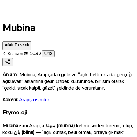
Mubina
🔊
🔊 Eshitish
♀ Kız ismi
👁
1032
🤍
13
Anlamı:
Mubina, Arapçadan gelir ve “açık, belli, ortada, gerçeği
açıklayan” anlamına gelir. Özbek kültüründe, bir isim olarak
“çekici, sıcak kalpli, güzel” şeklinde de yorumlanır.
Kökeni:
Arapça isimler
Etymoloji
Mubina
ismi Arapça
مبينة (mubīna)
kelimesinden türemiş olup,
kökü
بان (bāna)
— “açık olmak, belli olmak, ortaya çıkmak”